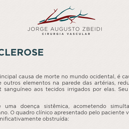
CLEROSE
principal causa de morte no mundo ocidental, é c
e outros elementos na parede das artérias, red
t sanguíneo aos tecidos irrigados por elas. Se
 é uma doença sistêmica, acometendo simult
ano. O quadro clínico apresentado pelo paciente 
gnificativamente obstruída: