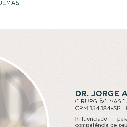
EDEMAS
DR. JORGE 
CIRURGIÃO VASC
CRM 134.184-SP |
Influenciado p
competência de seu 