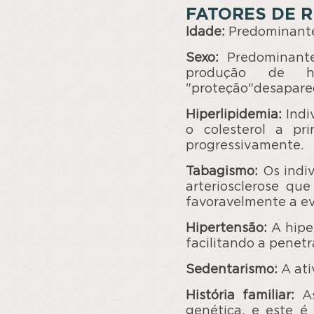
FATORES DE R
Idade:
Predominante
Sexo:
Predominant
produção de h
"proteção"desapare
Hiperlipidemia:
Indi
o colesterol a pri
progressivamente.
Tabagismo:
Os indi
arteriosclerose qu
favoravelmente a ev
Hipertensão:
A hipe
facilitando a penetr
Sedentarismo:
A ati
História familiar:
A
genética, e este 