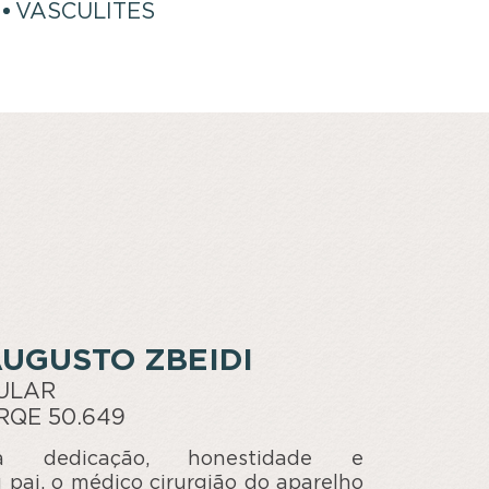
VASCULITES
AUGUSTO ZBEIDI
ULAR
 RQE 50.649
ela dedicação, honestidade e
pai, o médico cirurgião do aparelho