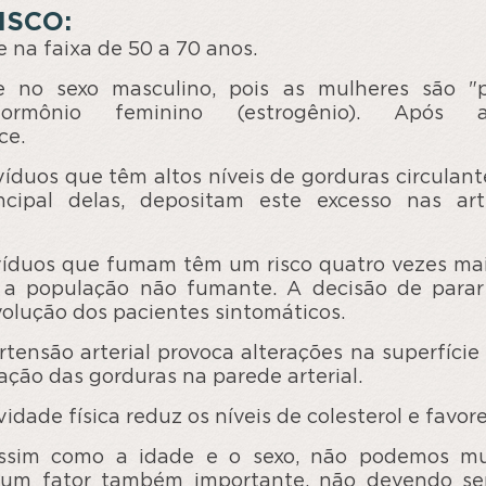
ISCO:
 na faixa de 50 a 70 anos.
e no sexo masculino, pois as mulheres são "p
ormônio feminino (estrogênio). Após
ce.
víduos que têm altos níveis de gorduras circulan
ncipal delas, depositam este excesso nas art
víduos que fumam têm um risco quatro vezes mai
e a população não fumante. A decisão de para
olução dos pacientes sintomáticos.
rtensão arterial provoca alterações na superfície 
ação das gorduras na parede arterial.
vidade física reduz os níveis de colesterol e favor
ssim como a idade e o sexo, não podemos mu
é um fator também importante, não devendo ser