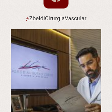
ZbeidiCirurgiaVascular
@